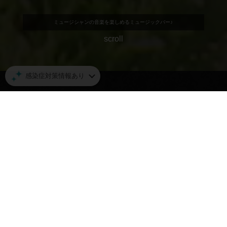
ミュージシャンの音楽を楽しめるミュージックバー♪
scroll
感染症対策情報あり
ネット予約の空席状況
空席確認・予約する
送る
◎
本日お席空いてます！
金
土
日
月
火
水
木
08/07
08/08
08/09
08/10
08/11
08/12
08/13
◎
◎
◎
◎
TEL
◎
◎
08/14
08/15
08/16
08/17
08/18
08/19
08/20
◎
◎
◎
◎
◎
◎
◎
その他の日付を見る
◎
即予約可
□
リクエスト予約可
TEL
要問い合わせ
×
予約不可
休
定休日