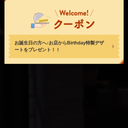
ＲＯＣＣＯ
ＲＯＣＣＯ
埼玉県所沢市並木１-9-1 所沢市民文化センターミューズ
空席確認・予約する
https://rocco2204.owst.jp/
お店情報をコピー
お誕生日の方へ♪お店からBirthday特製デザ
ートをプレゼント！！
閉じる